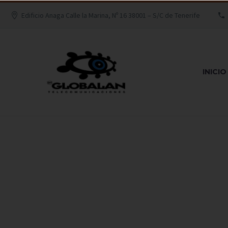
Edificio Anaga Calle la Marina, Nº 16 38001 – S/C de Tenerife
INICIO
MOVILID