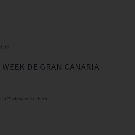
elero
N WEEK DE GRAN CANARIA
n de a “Swimwear Fashion…