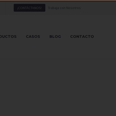
¡CONTÁCTANOS!
Trabaja con Nosotros
DUCTOS
CASOS
BLOG
CONTACTO
E COSTES