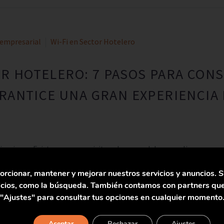
 empresarial
Wi-Fi en Sector Hotelero
TOR HOTELERO: 7 PASOS PARA CON
RANTICE UNA GRAN EXPERIENCIA 
nicaciones Existen unos requisitos clave que debe cumplir una corr
orcionar, mantener y mejorar nuestros servicios y anuncios. S
vicios, como la búsqueda. También contamos con partners que
"Ajustes" para consultar tus opciones en cualquier momento
Aceptar
Rechazar
Ajustes