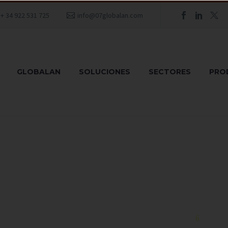
+ 34 922 531 725
info@07globalan.com
GLOBALAN
SOLUCIONES
SECTORES
PRO
AD Y AHORRO D
Home
Movilidad y Ahorro de costes
6