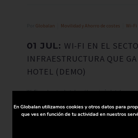
Por
Globalan
Movilidad y Ahorro de costes
Wi-Fi
WI-FI EN EL SEC
01 JUL:
INFRAESTRUCTURA QUE GA
HOTEL (DEMO)
Wi-Fi en el sector hotelero / Ingeniería de telecomu
En Globalan utilizamos cookies y otros datos para prop
LEER MÁS
que ves en función de tu actividad en nuestros ser