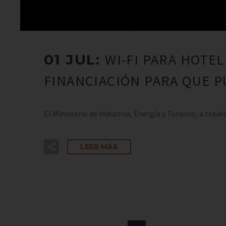
Por
Globalan
Movilidad y Ahorro de costes
Wi-Fi
WI-FI PARA HOTE
01 JUL:
FINANCIACIÓN PARA QUE P
El Ministerio de Industria, Energía y Turismo, a tra
LEER MÁS