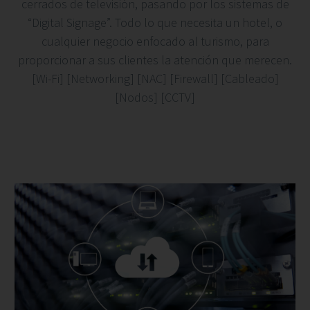
cerrados de televisión, pasando por los sistemas de
“Digital Signage”. Todo lo que necesita un hotel, o
cualquier negocio enfocado al turismo, para
proporcionar a sus clientes la atención que merecen.
[Wi-Fi] [Networking] [NAC] [Firewall] [Cableado]
[Nodos] [CCTV]