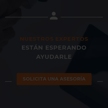


NUESTROS EXPERTOS
ESTÁN ESPERANDO
AYUDARLE
SOLICITA UNA ASESORÍA