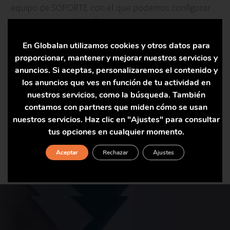
equipo de SOPORTE con el que podemos configurar
un servicio a medida. Contamos con potentes
herramientas de monitorización que nos permiten
En Globalan utilizamos cookies y otros datos para
actuar en remoto incluso antes de que aparezcan los
proporcionar, mantener y mejorar nuestros servicios y
primeros problemas y estamos disponibles 24x7x365
anuncios. Si aceptas, personalizaremos el contenido y
cuando es necesario.
los anuncios que ves en función de tu actividad en
Conocimiento, capacidad y experiencia al servicio de
nuestros servicios, como la búsqueda. También
nuestros clientes.
contamos con partners que miden cómo se usan
nuestros servicios. Haz clic en "Ajustes" para consultar
tus opciones en cualquier momento.
Aceptar
Rechazar
Ajustes