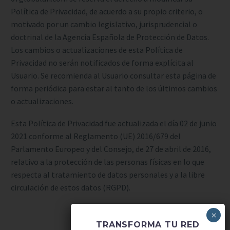
Política de Privacidad, de acuerdo a su propio criterio, o
motivado por un cambio legislativo, jurisprudencial o
doctrinal de la Agencia Española de Protección de Datos.
Los cambios o actualizaciones de esta Política de
Privacidad no serán notificados de forma explícita al
Usuario. Se recomienda al Usuario consultar esta página de
forma periódica para estar al tanto de los últimos cambios
o actualizaciones.
Esta Política de Privacidad fue actualizada el día 02 de junio
2021 conforme al Reglamento (UE) 2016/679 del
Parlamento Europeo y del Consejo, de 27 de abril de 2016,
relativo a la protección de las personas físicas en lo que
respecta al tratamiento de datos personales y a la libre
circulación de estos datos (RGPD).
Actualizado Junio de 2021
TRANSFORMA TU RED