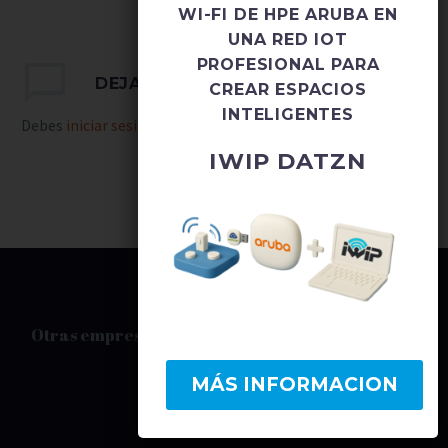
WI-FI DE HPE ARUBA EN
UNA RED IOT
PROFESIONAL PARA
DEJAR
UN COMENTARIO
CREAR ESPACIOS
INTELIGENTES
Debes
iniciar sesión
para publicar un comentario.
IWIP DATZN
Otras empresas del grupo que pueden ayudarle:
MÁS INFORMACION