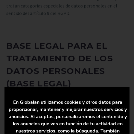
tratan categorías especiales de datos personales en el
sentido del artículo 9 del RGPD.
BASE LEGAL PARA EL
TRATAMIENTO DE LOS
DATOS PERSONALES
(BASE LEGAL)
En Globalan utilizamos cookies y otros datos para
La base legal para el tratamiento de los datos personales
proporcionar, mantener y mejorar nuestros servicios y
es el consentimiento. 07globalan.com se compromete a
anuncios. Si aceptas, personalizaremos el contenido y
recabar el consentimiento expreso y verificable del Usuario
los anuncios que ves en función de tu actividad en
para el tratamiento de sus datos personales para uno o
nuestros servicios, como la búsqueda. También
varios fines específicos.