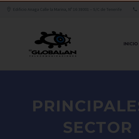
Edificio Anaga Calle la Marina, Nº 16 38001 – S/C de Tenerife
INICIO
PRINCIPALE
SECTOR 