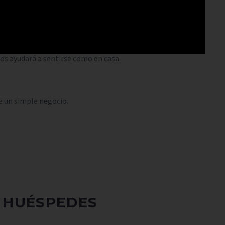
odrán conectarse inmediatamente, y si repite visita,
sientan como que nunca se fueron.
los ayudará a sentirse como en casa.
 un simple negocio.
S HUÉSPEDES