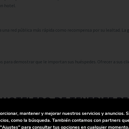
un hotel.
 a una red pública más rápida como recompensa por su lealtad. La 
para demostrar que le importan sus huéspedes. Ofrecer a sus clie
R HOTELERO DE TENERIFE R
S HUÉSPEDES
orcionar, mantener y mejorar nuestros servicios y anuncios. S
vicios, como la búsqueda. También contamos con partners que
"Ajustes" para consultar tus opciones en cualquier momento