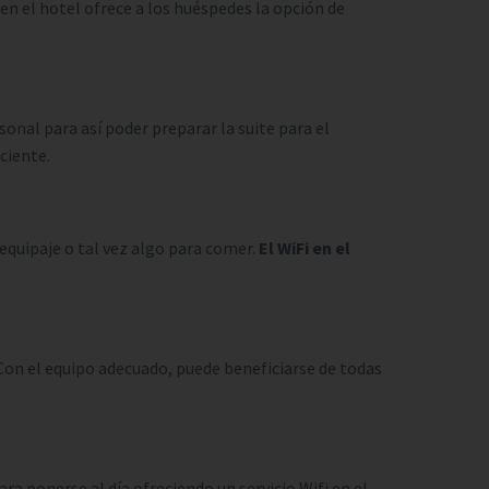
en el hotel ofrece a los huéspedes la opción de
onal para así poder preparar la suite para el
ciente.
equipaje o tal vez algo para comer.
El WiFi en el
 Con el equipo adecuado, puede beneficiarse de todas
ara ponerse al día ofreciendo un servicio Wifi en el