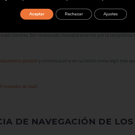
Aceptar
Rechazar
Ajustes
hotel y los clientes. Creando un área personal para éstos, donde p
ener que volver a insertar sus claves, esto hará que sus huéspedes 
en sus clientes. Ser reconocido inmediatamente por la red pública 
 placentera posible
y comenzarán a ver su hotel como algo más que
CIA DE NAVEGACIÓN DE LO