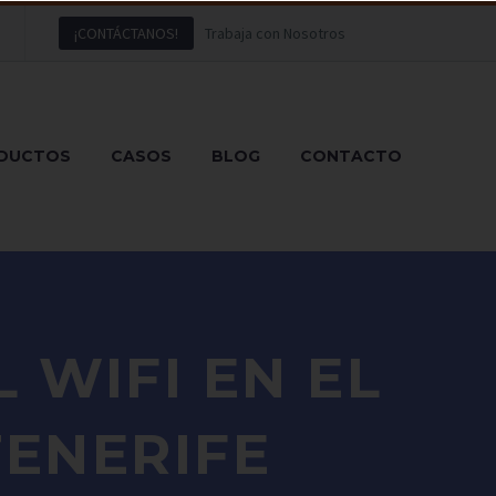
¡CONTÁCTANOS!
Trabaja con Nosotros
DUCTOS
CASOS
BLOG
CONTACTO
 WIFI EN EL
TENERIFE