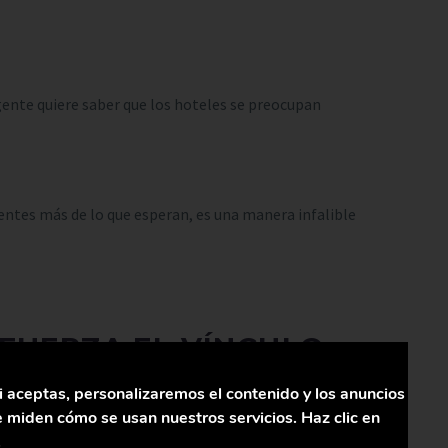
gente quiere saber que los hoteles se preocupan
ntes más de lo que esperan, es una manera infalible
EFUERZA EL VÍNCULO
i aceptas, personalizaremos el contenido y los anuncios
 miden cómo se usan nuestros servicios. Haz clic en
.