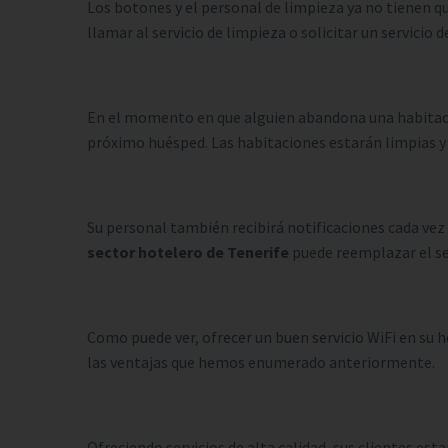
Los botones y el personal de limpieza ya no tienen qu
llamar al servicio de limpieza o solicitar un servicio 
En el momento en que alguien abandona una habitación,
próximo huésped. Las habitaciones estarán limpias y 
Su personal también recibirá notificaciones cada vez 
sector hotelero de Tenerife
puede reemplazar el ser
Como puede ver, ofrecer un buen servicio WiFi en su 
las ventajas que hemos enumerado anteriormente.
Ofreciendo servicios de alta calidad, sus clientes est