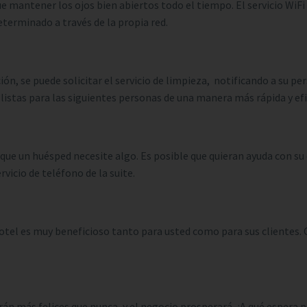
e mantener los ojos bien abiertos todo el tiempo. El servicio WiFi 
determinado a través de la propia red.
 se puede solicitar el servicio de limpieza, notificando a su pers
listas para las siguientes personas de una manera más rápida y efi
que un huésped necesite algo. Es posible que quieran ayuda con su 
vicio de teléfono de la suite.
hotel es muy beneficioso tanto para usted como para sus clientes.
arán más felices que nunca, y el negocio prosperará. ¿A qué espera p