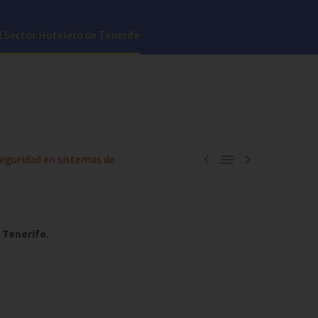
el Sector Hotelero de Tenerife



eguridad en sistemas de
 Tenerife.