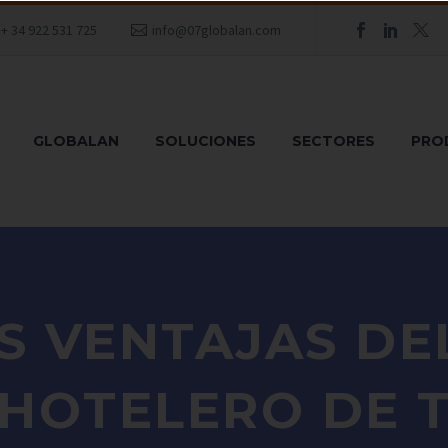
+ 34 922 531 725
info@07globalan.com
GLOBALAN
SOLUCIONES
SECTORES
PRO
S VENTAJAS DEL
HOTELERO DE 