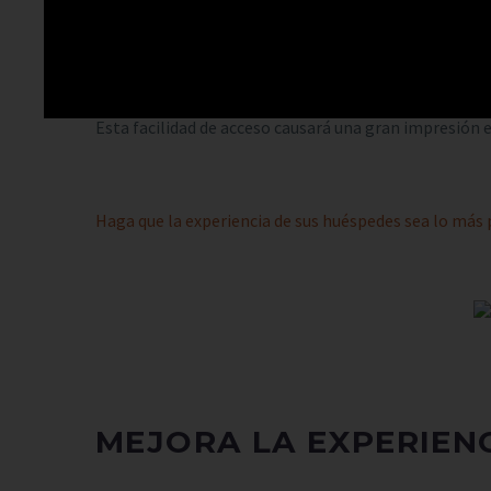
Su red pública puede actuar como un puente entre su 
que la red le vuelva a “reconocer” sin necesidad de t
Esta facilidad de acceso causará una gran impresión 
Haga que la experiencia de sus huéspedes sea lo más
MEJORA LA EXPERIEN