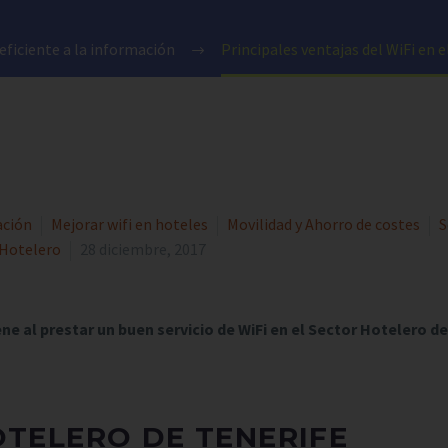
eficiente a la información
Principales ventajas del WiFi en 
ación
Mejorar wifi en hoteles
Movilidad y Ahorro de costes
S
 Hotelero
28 diciembre, 2017
e al prestar un buen servicio de WiFi en el Sector Hotelero de
OTELERO DE TENERIFE