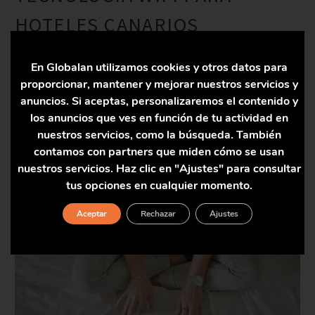
HOTELES CANARIOS
En Globalan utilizamos cookies y otros datos para
Los hoteles Canarios viven de la atención al cliente y es por
proporcionar, mantener y mejorar nuestros servicios y
ello que se apoyan de la tecnología para…
anuncios. Si aceptas, personalizaremos el contenido y
los anuncios que ves en función de tu actividad en
nuestros servicios, como la búsqueda. También
LEER MÁS
contamos con partners que miden cómo se usan
nuestros servicios. Haz clic en "Ajustes" para consultar
tus opciones en cualquier momento.
Aceptar
Rechazar
Ajustes