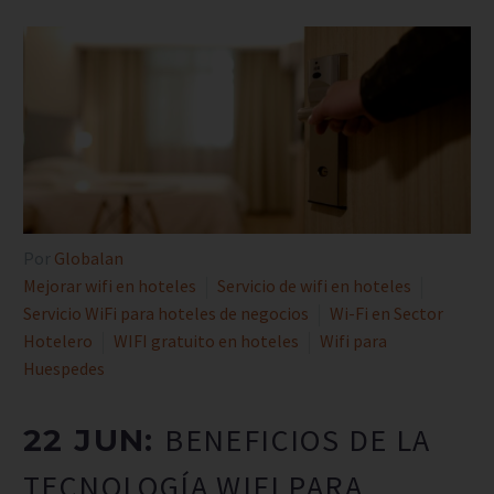
Por
Globalan
Mejorar wifi en hoteles
Servicio de wifi en hoteles
Servicio WiFi para hoteles de negocios
Wi-Fi en Sector
Hotelero
WIFI gratuito en hoteles
Wifi para
Huespedes
BENEFICIOS DE LA
22 JUN:
TECNOLOGÍA WIFI PARA