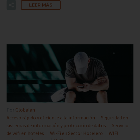
LEER MÁS
Por
Globalan
Acceso rápido y eficiente a la información
Seguridad en
sistemas de información y protección de datos
Servicio
de wifi en hoteles
Wi-Fi en Sector Hotelero
WIFI