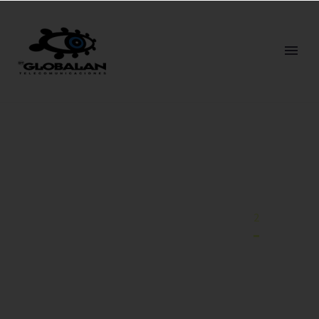
WIFI PARA HUESPEDES
Home
Wifi para Huespedes
2