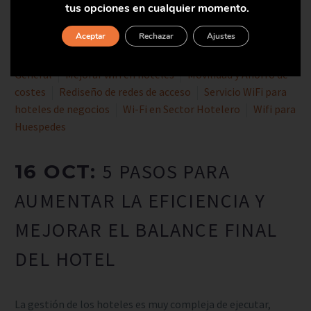
tus opciones en cualquier momento.
Aceptar
Rechazar
Ajustes
Por
Globalan
General
Mejorar wifi en hoteles
Movilidad y Ahorro de
costes
Rediseño de redes de acceso
Servicio WiFi para
hoteles de negocios
Wi-Fi en Sector Hotelero
Wifi para
Huespedes
5 PASOS PARA
16 OCT:
AUMENTAR LA EFICIENCIA Y
MEJORAR EL BALANCE FINAL
DEL HOTEL
La gestión de los hoteles es muy compleja de ejecutar,