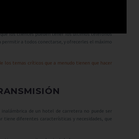
n el nivel de rendimiento y son capaces de cumplirlas
os se han introducido en el mercado nuevos estándares
 que los clientes pueden tener los últimos teléfonos
ra permitir a todos conectarse, y ofrecerles el máximo
de los temas críticos que a menudo tienen que hacer
RANSMISIÓN
 inalámbrica de un hotel de carretera no puede ser
 tiene diferentes características y necesidades, que