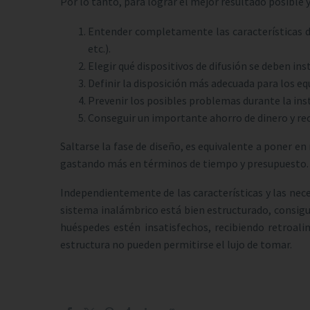
Por lo tanto, para lograr el mejor resultado posible 
Entender completamente las características de 
etc.).
Elegir qué dispositivos de difusión se deben inst
Definir la disposición más adecuada para los eq
Prevenir los posibles problemas durante la ins
Conseguir un importante ahorro de dinero y re
Saltarse la fase de diseño, es equivalente a poner en
gastando más en términos de tiempo y presupuesto.
Independientemente de las características y las neces
sistema inalámbrico está bien estructurado, consigue 
huéspedes estén insatisfechos, recibiendo retroal
estructura no pueden permitirse el lujo de tomar.