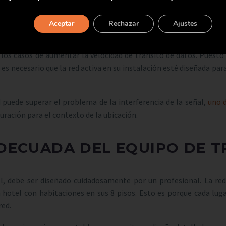
justable. Para ello existen equipos de alta calidad, que garantiza
io, independientemente del dispositivo que esté utilizando.
Aceptar
Rechazar
Ajustes
 idioma» de los dispositivos para los clientes: en los últimos añ
e los casos de aumentar la velocidad de tránsito de datos. Puesto
 es necesario que la red activa en su instalación esté diseñada pa
 puede superar el problema de la interferencia de la señal,
uno 
uración para el contexto de la ubicación.
DECUADA DEL EQUIPO DE T
el, debe ser diseñado cuidadosamente por un profesional. La red
otel con habitaciones en sus 8 pisos. Esto es porque cada lugar
red.