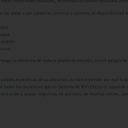
y hacer inversiones rentables, se necesita un diseño detallado prev
las áreas a ser cubiertas (interno o externo, la disponibilidad d
alar.
uipos.
talación.
cursos.
 riesgo la eficiencia de toda la planta de difusión, con el peligro 
idades específicas de su ubicación, es fácil entender por qué lo qu
todos los beneficios que un Sistema de WiFi Eficaz es capaz de ofr
imentación y quejas negativas en portales de reseñas online, si