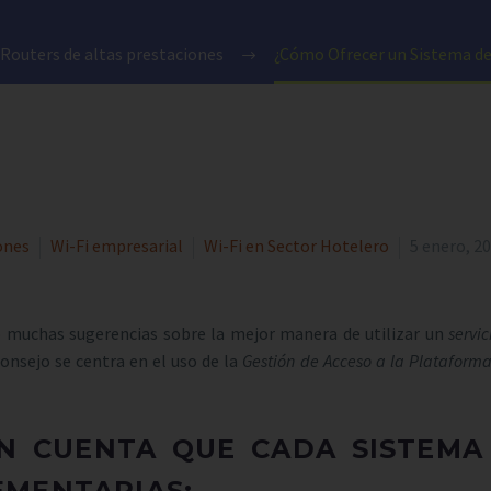
 Routers de altas prestaciones
¿Cómo Ofrecer un Sistema de 
ones
Wi-Fi empresarial
Wi-Fi en Sector Hotelero
5 enero, 2
o muchas sugerencias sobre la mejor manera de utilizar un
servic
onsejo se centra en el uso de la
Gestión de Acceso a la Plataform
N CUENTA QUE CADA SISTEMA 
EMENTARIAS: