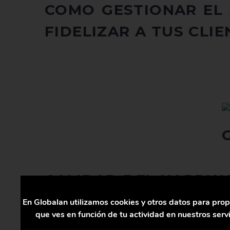
COMO GESTIONAR EL 
FIDELIZAR A TUS CLIE
CALIDAD DEL HARDW
En Globalan utilizamos cookies y otros datos para prop
Los dispositivos en el mercado cada vez son más pequ
que ves en función de tu actividad en nuestros ser
se han convertido, año tras año, cada vez más pequ