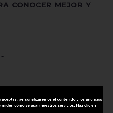
ARA CONOCER MEJOR Y
i aceptas, personalizaremos el contenido y los anuncios
 esta razón, incluso las antenas de recepción de WiFi
 miden cómo se usan nuestros servicios. Haz clic en
señal inalámbrica. Para superar este problema, debe
.