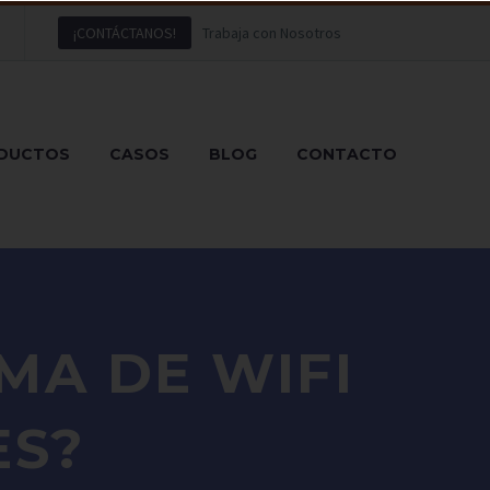
¡CONTÁCTANOS!
Trabaja con Nosotros
DUCTOS
CASOS
BLOG
CONTACTO
MA DE WIFI
ES?