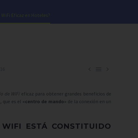
WiFi Eficaz en Hoteles?



016
io de WiFi
eficaz para obtener grandes beneficios de
a
, que es el
«centro de mando»
de la conexión en un
WIFI ESTÁ CONSTITUIDO