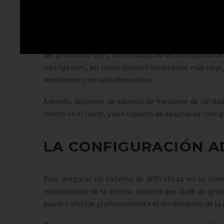
disponer de un equipo de transmisión de señal WiFi a
expectativas de uso a todos los usuarios de un servic
También necesita la red inalámbrica «hablar el mismo
del protocolo WiFi, con el objetivo en la mayoría d
inteligentes, así como dispositivo un poco más viejo,
rendimiento de cada dispositivo.
Además, disponer de equipos de hardware de calidad
frente en el hotel
, y son capaces de adaptar su config
LA CONFIGURACIÓN A
Para asegurar un sistema de WiFi eficaz en su hot
estructurado de la misma manera que la de un gran h
pueden afectar profundamente el rendimiento de la 