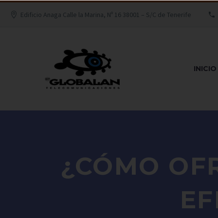
Edificio Anaga Calle la Marina, Nº 16 38001 – S/C de Tenerife
INICIO
¿CÓMO OFR
EF