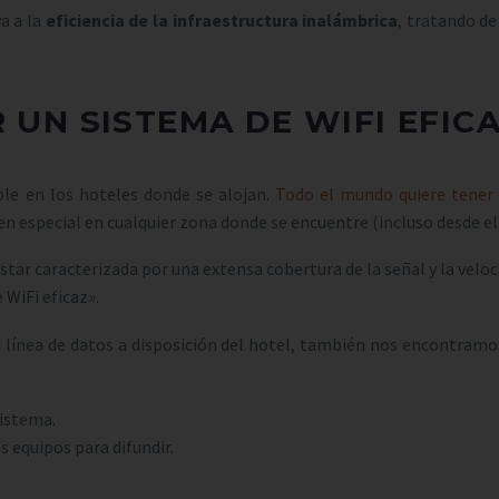
a a la
eficiencia de la infraestructura inalámbrica
, tratando de
R UN SISTEMA DE WIFI EFIC
ble en los hoteles donde se alojan.
Todo el mundo quiere tener l
y en especial en cualquier zona donde se encuentre (incluso desde e
 estar caracterizada por una extensa cobertura de la señal y la velo
 WiFi eficaz».
a línea de datos a disposición del hotel, también nos encontramos
sistema.
s equipos para difundir.