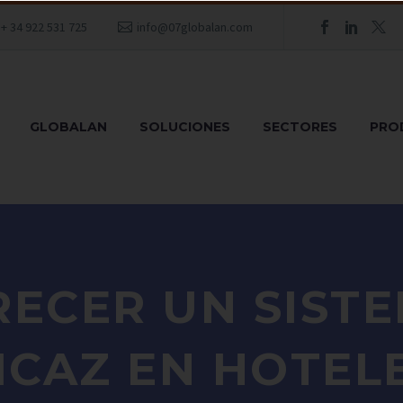
+ 34 922 531 725
info@07globalan.com
GLOBALAN
SOLUCIONES
SECTORES
PRO
ECER UN SISTE
ICAZ EN HOTEL