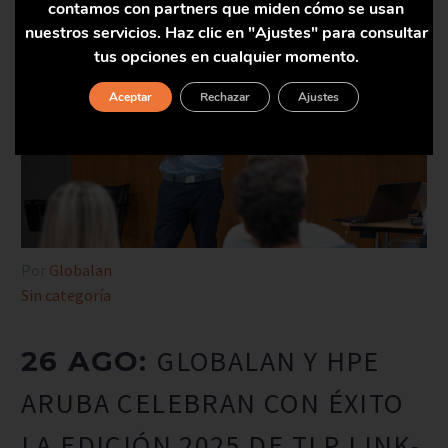
contamos con partners que miden cómo se usan
nuestros servicios. Haz clic en "Ajustes" para consultar
tus opciones en cualquier momento.
Aceptar
Rechazar
Ajustes
Por
Globalan
Sin categoría
GLOBALAN Y HPE
26 AGO:
ARUBA CELEBRAN CON ÉXITO
LA EDICIÓN 2025 DE TLP LINK-