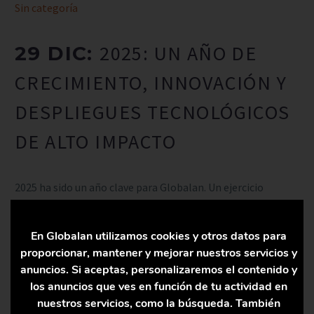
Sin categoría
2025: UN AÑO DE
29 DIC:
CRECIMIENTO, INNOVACIÓN Y
DESPLIEGUES TECNOLÓGICOS
DE ALTO IMPACTO
2025 ha sido un año clave para Globalan. Un ejercicio
marcado por la consolidación de nuestra posición como
ingeniería especializada…
En Globalan utilizamos cookies y otros datos para
proporcionar, mantener y mejorar nuestros servicios y
anuncios. Si aceptas, personalizaremos el contenido y
LEER MÁS
los anuncios que ves en función de tu actividad en
nuestros servicios, como la búsqueda. También